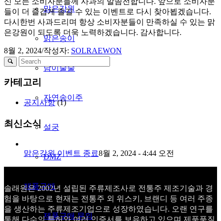
신 모든 소비자분들께 사과의 말씀전합니다. 앞으로 소비자분
맑은강원
들이 더 즐겁게 즐길 수 있는 이벤트로 다시 찾아뵙겠습니다.
다시한번 사과드리며 항상 소비자분들이 만족하실 수 있는 맑
은강원이 되도록 더욱 노력하겠습니다. 감사합니다.
맑은송이
8월 2, 2024
/
작성자:
SOLRAEWON
남이술술
카테고리
자연송이주
공지사항
(1)
최신소식
설궁
맑은강원 이벤트 종료
8월 2, 2024 - 4:44 오전
DMZ
제품구매
솔래원은 2002년 설립된 주류제조사로 전통주 제조기술과 경
험을 바탕으로 현재는 전통주 외 위스키, 브랜디 등 여러 주종
을 생산하는 주류제조기업으로 성장하였습니다. 오랜 연구를
제품구매 문의
통해 다수의 특허와 여러 인증서를 보유하고 있으며 제품품질