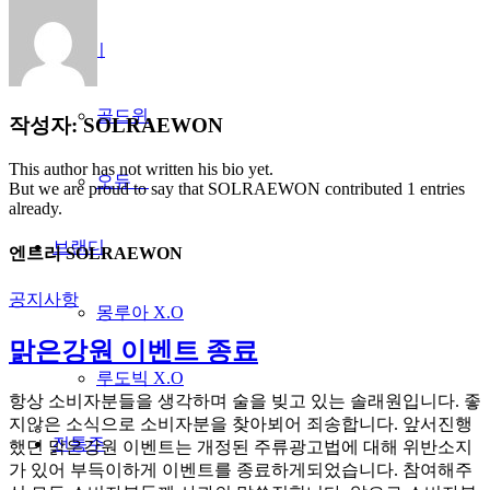
위스키
골드윈
작성자:
SOLRAEWON
This author has not written his bio yet.
오듀
But we are proud to say that
SOLRAEWON
contributed 1 entries
already.
브랜디
엔트리 SOLRAEWON
공지사항
몽루아 X.O
맑은강원 이벤트 종료
루도빅 X.O
항상 소비자분들을 생각하며 술을 빚고 있는 솔래원입니다. 좋
지않은 소식으로 소비자분을 찾아뵈어 죄송합니다. 앞서진행
전통주
했던 맑은강원 이벤트는 개정된 주류광고법에 대해 위반소지
가 있어 부득이하게 이벤트를 종료하게되었습니다. 참여해주