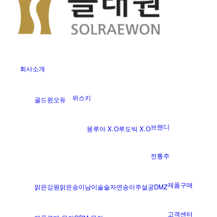
회사소개
위스키
골드윈
오듀
브랜디
몽루아 X.O
루도빅 X.O
전통주
제품구매
맑은강원
맑은송이
남이술술
자연송이주
설궁
DMZ
고객센터