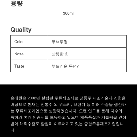
용량
360ml
Quality
Color
무색투명
Nose
산뜻한 향
Taste
부드러운 목넘김
솔래원은 2002년 설립된 주류제조사로 전통주 제조기술과 경험을
바탕으로 현재는 전통주 외 위스키, 브랜디 등 여러 주종을 생산하
는 주류제조기업으로 성장하였습니다. 오랜 연구를 통해 다수의
특허와 여러 인증서를 보유하고 있으며 제품품질과 기술력을 인정
받아 해외수출도 활발히 이루어지고 있는 종합주류제조기업입니
다.