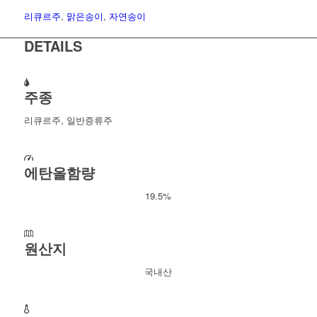
리큐르주
,
맑은송이
,
자연송이
DETAILS
주종
리큐르주, 일반증류주
에탄올함량
19.5%
원산지
국내산