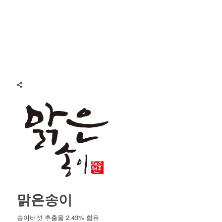
맑은송이
송이버섯 추출물 2.43% 함유