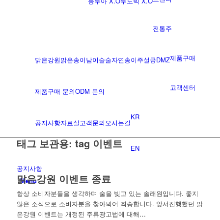
몽루아 X.O
루도빅 X.O
전통주
제품구매
맑은강원
맑은송이
남이술술
자연송이주
설궁
DMZ
고객센터
제품구매 문의
ODM 문의
KR
공지사항
자료실
고객문의
오시는길
태그 보관용:
tag 이벤트
EN
공지사항
맑은강원 이벤트 종료
Menu
항상 소비자분들을 생각하며 술을 빚고 있는 솔래원입니다. 좋지
않은 소식으로 소비자분을 찾아뵈어 죄송합니다. 앞서진행했던 맑
은강원 이벤트는 개정된 주류광고법에 대해…