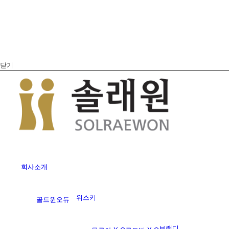
닫기
회사소개
위스키
골드윈
오듀
브랜디