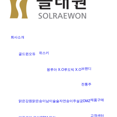
회사소개
위스키
골드윈
오듀
브랜디
몽루아 X.O
루도빅 X.O
전통주
제품구매
맑은강원
맑은송이
남이술술
자연송이주
설궁
DMZ
고객센터